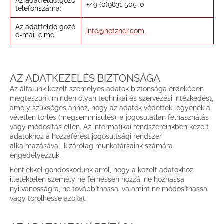
Az adatfeldolgozó
+49 (0)9831 505-0
telefonszáma:
Az adatfeldolgozó
info@hetzner.com
e-mail címe:
AZ ADATKEZELÉS BIZTONSÁGA
Az általunk kezelt személyes adatok biztonsága érdekében
megteszünk minden olyan technikai és szervezési intézkedést,
amely szükséges ahhoz, hogy az adatok védettek legyenek a
véletlen törlés (megsemmisülés), a jogosulatlan felhasználás
vagy módosítás ellen. Az informatikai rendszereinkben kezelt
adatokhoz a hozzáférést jogosultsági rendszer
alkalmazásával, kizárólag munkatársaink számára
engedélyezzük.
Fentiekkel gondoskodunk arról, hogy a kezelt adatokhoz
illetéktelen személy ne férhessen hozzá, ne hozhassa
nyilvánosságra, ne továbbíthassa, valamint ne módosíthassa
vagy törölhesse azokat.