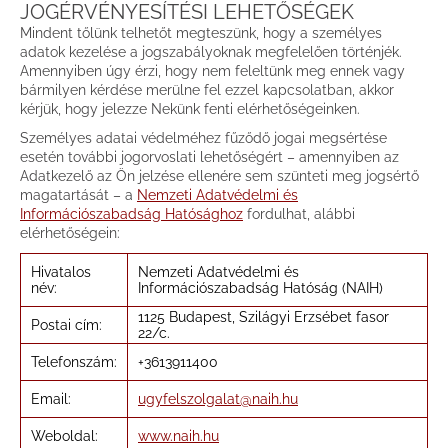
JOGÉRVÉNYESÍTÉSI LEHETŐSÉGEK
Mindent tőlünk telhetőt megteszünk, hogy a személyes
adatok kezelése a jogszabályoknak megfelelően történjék.
Amennyiben úgy érzi, hogy nem feleltünk meg ennek vagy
bármilyen kérdése merülne fel ezzel kapcsolatban, akkor
kérjük, hogy jelezze Nekünk fenti elérhetőségeinken.
Személyes adatai védelméhez fűződő jogai megsértése
esetén további jogorvoslati lehetőségért – amennyiben az
Adatkezelő az Ön jelzése ellenére sem szünteti meg jogsértő
magatartását – a
Nemzeti Adatvédelmi és
Információszabadság Hatósághoz
fordulhat, alábbi
elérhetőségein:
Hivatalos
Nemzeti Adatvédelmi és
név:
Információszabadság Hatóság (NAIH)
1125 Budapest, Szilágyi Erzsébet fasor
Postai cím:
22/c.
Telefonszám:
+3613911400
Email:
ugyfelszolgalat@naih.hu
Weboldal:
www.naih.hu