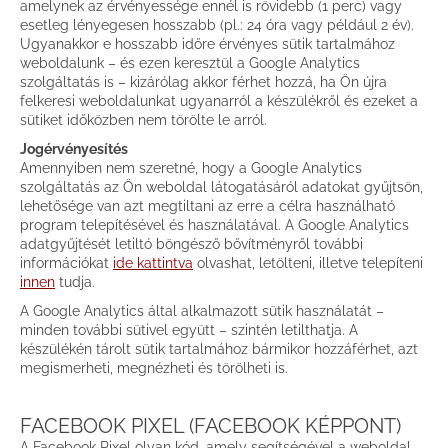
amelynek az érvényessége ennél is rövidebb (1 perc) vagy
esetleg lényegesen hosszabb (pl.: 24 óra vagy például 2 év).
Ugyanakkor e hosszabb időre érvényes sütik tartalmához
weboldalunk – és ezen keresztül a Google Analytics
szolgáltatás is – kizárólag akkor férhet hozzá, ha Ön újra
felkeresi weboldalunkat ugyanarról a készülékről és ezeket a
sütiket időközben nem törölte le arról.
Jogérvényesítés
Amennyiben nem szeretné, hogy a Google Analytics
szolgáltatás az Ön weboldal látogatásáról adatokat gyűjtsön,
lehetősége van azt megtiltani az erre a célra használható
program telepítésével és használatával. A Google Analytics
adatgyűjtését letiltó böngésző bővítményről további
információkat
ide kattintva
olvashat, letölteni, illetve telepíteni
innen
tudja.
A Google Analytics által alkalmazott sütik használatát –
minden további sütivel együtt – szintén letilthatja. A
készülékén tárolt sütik tartalmához bármikor hozzáférhet, azt
megismerheti, megnézheti és törölheti is.
FACEBOOK PIXEL (FACEBOOK KÉPPONT)
A Facebook Pixel olyan kód, amely segítségével a weboldal