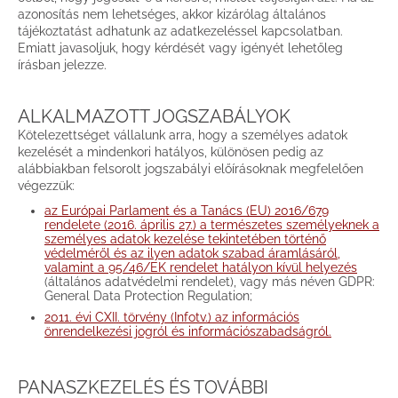
azonosítás nem lehetséges, akkor kizárólag általános
tájékoztatást adhatunk az adatkezeléssel kapcsolatban.
Emiatt javasoljuk, hogy kérdését vagy igényét lehetőleg
írásban jelezze.
ALKALMAZOTT JOGSZABÁLYOK
Kötelezettséget vállalunk arra, hogy a személyes adatok
kezelését a mindenkori hatályos, különösen pedig az
alábbiakban felsorolt jogszabályi előírásoknak megfelelően
végezzük:
az Európai Parlament és a Tanács (EU) 2016/679
rendelete (2016. április 27.) a természetes személyeknek a
személyes adatok kezelése tekintetében történő
védelméről és az ilyen adatok szabad áramlásáról,
valamint a 95/46/EK rendelet hatályon kívül helyezés
(általános adatvédelmi rendelet), vagy más néven GDPR:
General Data Protection Regulation;
2011. évi CXII. törvény (Infotv.) az információs
önrendelkezési jogról és információszabadságról.
PANASZKEZELÉS ÉS TOVÁBBI