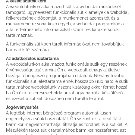
A kezelt adatok köre
A weboldalunkon alkalmazott sütik a weboldal működését
támogató, úgynevezett funkcionális sütik, amelyek a weboldal
felkeresésének időpontját, a munkamenet azonosítót és a
munkamenetre vonatkozó egyéb, a weboldal programkódja
által értelmezhető információkat (szám- és karaktersorok)
tartalmaznak.
A funkcionális sütikben tárolt információkat nem továbbítjuk
harmadik fél számára.
Az adatkezelés időtartama
A weboldalunkon alkalmazott funkcionális sütik egy részének
érvényessége lejár, amint Ön a weboldalt elhagyja, illetve
bezárja a böngésző programjában oldalunk. Néhány további
funkcionális süti élettartama ennél hosszabb (180 nap), e sütik
tartalmához weboldalunk viszont kizárólag akkor férhet hozzá,
ha Ön újra felkeresi weboldalunkat ugyanarról a készülékről
és ezeket a sütiket időközben nem törölte le arról.
Jogérvényesítés
A legtöbb internet böngésző program automatikusan
engedélyezi a sütik használatát. Ön viszont ezt a beállítást
bármikor megváltoztathatja, tilthatja és törölheti is a sütiket. A
készülékén tárolt sütik tartalmához bármikor hozzáférhet, azt