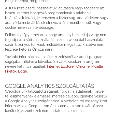
megismerheti, megnézheti.
A sütik kezelésére, használatuk letiltására vagy törlésére az
ismert internet böngésző programoknak általában a
beállításaik között, jellemzően a biztonság, adatvédelem vagy
adatvédelmi beállítások elnevezésű almenüben, süti vagy
cookie néven van lehetősége.
Felhívjuk a figyelmét arra, hogy amennyiben letiltja vagy nem
fogadja el a sütik használatát, akkor a weboldal használata
során bizonyos funkciók működése megváltozik, illetve nem
lesz elérhető az Ön számára.
További információkat a sütik kezeléséről az adott program
súgójában, illetve a következő hivatkozásokon, a program
nevére kattintva találhat:
Internet Explorer
,
Chrome
,
Mozilla
Firefox
,
Edge
.
GOOGLE ANALYTICS SZOLGÁLTATÁS
Weboldalunk látogatottságának, forgalmi adatainak, illetve
teljesítményének elemzése, mérése céljából igénybe vesszük
a Google Analytics szolgáltatást. A weboldalról összegyűjtött
információk a Google számára automatikusan továbbításra
kerülnek, viszont ezek nem tartalmaznak (nem is