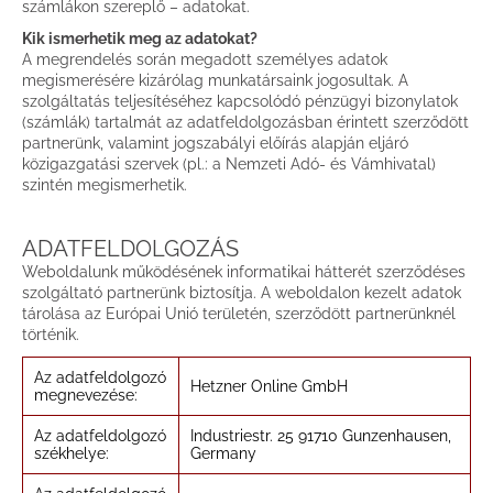
számlákon szereplő – adatokat.
Kik ismerhetik meg az adatokat?
A megrendelés során megadott személyes adatok
megismerésére kizárólag munkatársaink jogosultak. A
szolgáltatás teljesítéséhez kapcsolódó pénzügyi bizonylatok
(számlák) tartalmát az adatfeldolgozásban érintett szerződött
partnerünk, valamint jogszabályi előírás alapján eljáró
közigazgatási szervek (pl.: a Nemzeti Adó- és Vámhivatal)
szintén megismerhetik.
ADATFELDOLGOZÁS
Weboldalunk működésének informatikai hátterét szerződéses
szolgáltató partnerünk biztosítja. A weboldalon kezelt adatok
tárolása az Európai Unió területén, szerződött partnerünknél
történik.
Az adatfeldolgozó
Hetzner Online GmbH
megnevezése:
Az adatfeldolgozó
Industriestr. 25 91710 Gunzenhausen,
székhelye:
Germany