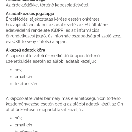
Az érdeklődőkkel történő kapcsolatfelvétel.
Az adatkezelés jogalapja
Érdeklődés, tájékoztatás kérése esetén önkéntes
hozzájáruláson alapul az adatkezelés az EU általános
adatvédelmi rendelete (GDPR) és az információs
önrendelkezési jogról és információszabadságról szóló 2011.
évi CXII. törvény (Infotv.) alapján.
A kezelt adatok köre
A kapcsolatfelvételi üzenetküldő űrlapon történő
üzenetküldés esetén az alábbi adatait kezeljük:
név,
email cím,
telefonszám.
A kapcsolatfelvétel bármely más elérhetőségünkön történő
kezdeményezése esetén pedig az alábbi adatok közül az Ön
által önkéntesen megadottakat kezeljük:
név,
email cím,