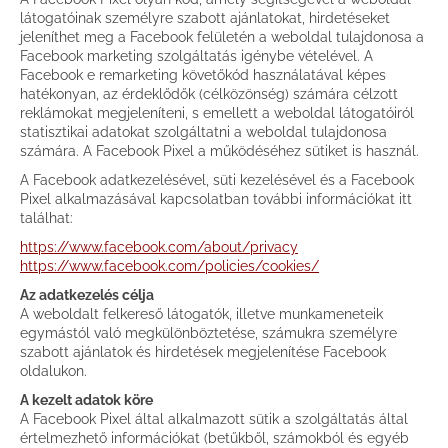
látogatóinak személyre szabott ajánlatokat, hirdetéseket
jeleníthet meg a Facebook felületén a weboldal tulajdonosa a
Facebook marketing szolgáltatás igénybe vételével. A
Facebook e remarketing követőkód használatával képes
hatékonyan, az érdeklődők (célközönség) számára célzott
reklámokat megjeleníteni, s emellett a weboldal látogatóiról
statisztikai adatokat szolgáltatni a weboldal tulajdonosa
számára. A Facebook Pixel a működéséhez sütiket is használ.
A Facebook adatkezelésével, süti kezelésével és a Facebook
Pixel alkalmazásával kapcsolatban további információkat itt
találhat:
https://www.facebook.com/about/privacy
https://www.facebook.com/policies/cookies/
Az adatkezelés célja
A weboldalt felkereső látogatók, illetve munkameneteik
egymástól való megkülönböztetése, számukra személyre
szabott ajánlatok és hirdetések megjelenítése Facebook
oldalukon.
A kezelt adatok köre
A Facebook Pixel által alkalmazott sütik a szolgáltatás által
értelmezhető információkat (betűkből, számokból és egyéb