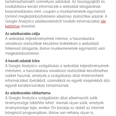
tartalmazhatnak!) személyes adatokat. Az összegyűjtött és
továbbításra kerülő információk a weboldal látogatóinak
beazonosítására nem, csupán a munkamenetek egymástól
történő megkülönböztetésére alkalmas statisztikai adatok. A
Google Analytics adatkezeléséről további információkat
ide
kattintva
olvashat.
Az adatkezelés célja
A weboldal teljesítményének mérése, a használatára
vonatkozó statisztikák készítése érdekében a weboldalt
felkereső látogatók, illetve munkameneteik egymástól való
megkülönböztetése.
A kezelt adatok köre
A Google Analytics szolgáltatás a weboldal teljesítményének
mérésére, a használatára vonatkozó statisztikák készítéséhez
sütiket használ, amelyek a szolgáltatás által értelmezhető
információkat (betűkből, számokból és egyéb írásjelekből álló
egyedi karaktersorokat) tartalmaznak.
Az adatkezelés időtartama
A Google Analytics szolgáltatás által alkalmazott sütik
érvényessége többféle lehet. Vannak olyan sütik, amelyek
érvényessége lejár, amikor Ön bezárja az oldalt az internet
böngésző programjában, illetve van néhány olyan is,