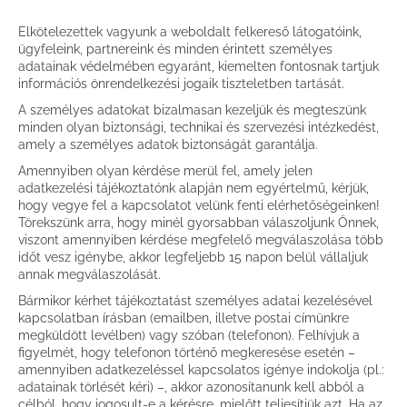
Elkötelezettek vagyunk a weboldalt felkereső látogatóink,
ügyfeleink, partnereink és minden érintett személyes
adatainak védelmében egyaránt, kiemelten fontosnak tartjuk
információs önrendelkezési jogaik tiszteletben tartását.
A személyes adatokat bizalmasan kezeljük és megteszünk
minden olyan biztonsági, technikai és szervezési intézkedést,
amely a személyes adatok biztonságát garantálja.
Amennyiben olyan kérdése merül fel, amely jelen
adatkezelési tájékoztatónk alapján nem egyértelmű, kérjük,
hogy vegye fel a kapcsolatot velünk fenti elérhetőségeinken!
Törekszünk arra, hogy minél gyorsabban válaszoljunk Önnek,
viszont amennyiben kérdése megfelelő megválaszolása több
időt vesz igénybe, akkor legfeljebb 15 napon belül vállaljuk
annak megválaszolását.
Bármikor kérhet tájékoztatást személyes adatai kezelésével
kapcsolatban írásban (emailben, illetve postai címünkre
megküldött levélben) vagy szóban (telefonon). Felhívjuk a
figyelmét, hogy telefonon történő megkeresése esetén –
amennyiben adatkezeléssel kapcsolatos igénye indokolja (pl.:
adatainak törlését kéri) –, akkor azonosítanunk kell abból a
célból, hogy jogosult-e a kérésre, mielőtt teljesítjük azt. Ha az