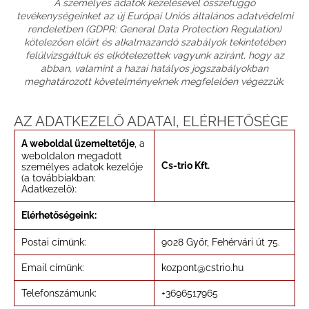
A személyes adatok kezelésével összefüggő
tevékenységeinket az új Európai Uniós általános adatvédelmi
rendeletben (GDPR: General Data Protection Regulation)
kötelezően előírt és alkalmazandó szabályok tekintetében
felülvizsgáltuk és elkötelezettek vagyunk aziránt, hogy az
abban, valamint a hazai hatályos jogszabályokban
meghatározott követelményeknek megfelelően végezzük.
AZ ADATKEZELŐ ADATAI, ELÉRHETŐSÉGE
A weboldal üzemeltetője
, a
weboldalon megadott
Cs-trio Kft.
személyes adatok kezelője
(a továbbiakban:
Adatkezelő):
Elérhetőségeink:
Postai címünk:
9028 Győr, Fehérvári út 75.
Email címünk:
kozpont@cstrio.hu
Telefonszámunk:
+3696517965