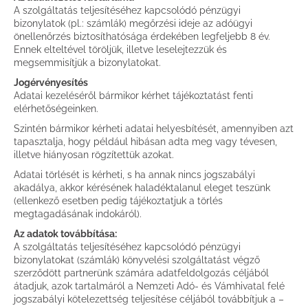
A szolgáltatás teljesítéséhez kapcsolódó pénzügyi
bizonylatok (pl.: számlák) megőrzési ideje az adóügyi
önellenőrzés biztosíthatósága érdekében legfeljebb 8 év.
Ennek elteltével töröljük, illetve leselejtezzük és
megsemmisítjük a bizonylatokat.
Jogérvényesítés
Adatai kezeléséről bármikor kérhet tájékoztatást fenti
elérhetőségeinken.
Szintén bármikor kérheti adatai helyesbítését, amennyiben azt
tapasztalja, hogy például hibásan adta meg vagy tévesen,
illetve hiányosan rögzítettük azokat.
Adatai törlését is kérheti, s ha annak nincs jogszabályi
akadálya, akkor kérésének haladéktalanul eleget teszünk
(ellenkező esetben pedig tájékoztatjuk a törlés
megtagadásának indokáról).
Az adatok továbbítása:
A szolgáltatás teljesítéséhez kapcsolódó pénzügyi
bizonylatokat (számlák) könyvelési szolgáltatást végző
szerződött partnerünk számára adatfeldolgozás céljából
átadjuk, azok tartalmáról a Nemzeti Adó- és Vámhivatal felé
jogszabályi kötelezettség teljesítése céljából továbbítjuk a –