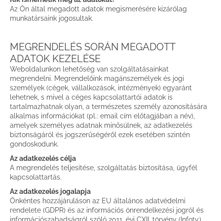
Az Ön által megadott adatok megismerésére kizárólag
munkatársaink jogosultak.
MEGRENDELÉS SORÁN MEGADOTT
ADATOK KEZELÉSE
Weboldalunkon lehetőség van szolgáltatásainkat
megrendelni. Megrendelőink magánszemélyek és jogi
személyek (cégek, vállalkozások, intézmények) egyaránt
lehetnek, s mivel a céges kapcsolattartói adatok is
tartalmazhatnak olyan, a természetes személy azonosítására
alkalmas információkat (pl.: email cím előtagjában a név),
amelyek személyes adatnak minősülnek, az adatkezelés
biztonságáról és jogszerűségéről ezek esetében szintén
gondoskodunk.
Az adatkezelés célja
A megrendelés teljesítése, szolgáltatás biztosítása, ügyfél
kapcsolattartás.
Az adatkezelés jogalapja
Önkéntes hozzájáruláson az EU általános adatvédelmi
rendelete (GDPR) és az információs önrendelkezési jogról és
információszabadságról szóló 2011. évi CXII. törvény (Infotv.),