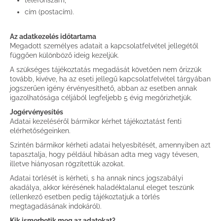
telefonszám,
cím (postacím).
Az adatkezelés időtartama
Megadott személyes adatait a kapcsolatfelvétel jellegétől
függően különböző ideig kezeljük.
A szükséges tájékoztatás megadását követően nem őrizzük
tovább, kivéve, ha az eseti jellegű kapcsolatfelvétel tárgyában
jogszerűen igény érvényesíthető, abban az esetben annak
igazolhatósága céljából legfeljebb 5 évig megőrizhetjük.
Jogérvényesítés
Adatai kezeléséről bármikor kérhet tájékoztatást fenti
elérhetőségeinken.
Szintén bármikor kérheti adatai helyesbítését, amennyiben azt
tapasztalja, hogy például hibásan adta meg vagy tévesen,
illetve hiányosan rögzítettük azokat.
Adatai törlését is kérheti, s ha annak nincs jogszabályi
akadálya, akkor kérésének haladéktalanul eleget teszünk
(ellenkező esetben pedig tájékoztatjuk a törlés
megtagadásának indokáról).
Kik ismerhetik meg az adatokat?