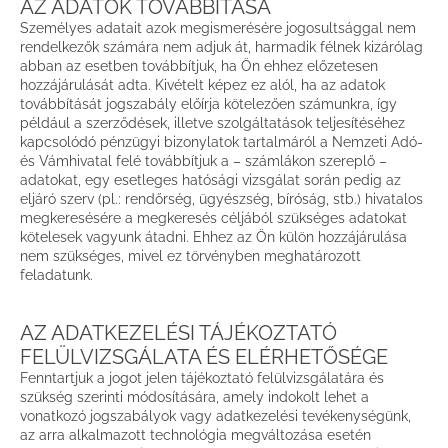
AZ ADATOK TOVÁBBÍTÁSA
Személyes adatait azok megismerésére jogosultsággal nem
rendelkezők számára nem adjuk át, harmadik félnek kizárólag
abban az esetben továbbítjuk, ha Ön ehhez előzetesen
hozzájárulását adta. Kivételt képez ez alól, ha az adatok
továbbítását jogszabály előírja kötelezően számunkra, így
például a szerződések, illetve szolgáltatások teljesítéséhez
kapcsolódó pénzügyi bizonylatok tartalmáról a Nemzeti Adó-
és Vámhivatal felé továbbítjuk a – számlákon szereplő –
adatokat, egy esetleges hatósági vizsgálat során pedig az
eljáró szerv (pl.: rendőrség, ügyészség, bíróság, stb.) hivatalos
megkeresésére a megkeresés céljából szükséges adatokat
kötelesek vagyunk átadni. Ehhez az Ön külön hozzájárulása
nem szükséges, mivel ez törvényben meghatározott
feladatunk.
AZ ADATKEZELÉSI TÁJÉKOZTATÓ
FELÜLVIZSGÁLATA ÉS ELÉRHETŐSÉGE
Fenntartjuk a jogot jelen tájékoztató felülvizsgálatára és
szükség szerinti módosítására, amely indokolt lehet a
vonatkozó jogszabályok vagy adatkezelési tevékenységünk,
az arra alkalmazott technológia megváltozása esetén