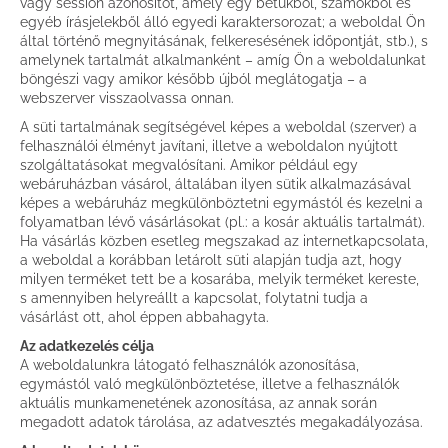
vagy session azonosítót, amely egy betűkből, számokból és
egyéb írásjelekből álló egyedi karaktersorozat; a weboldal Ön
által történő megnyitásának, felkeresésének időpontját, stb.), s
amelynek tartalmát alkalmanként – amíg Ön a weboldalunkat
böngészi vagy amikor később újból meglátogatja – a
webszerver visszaolvassa onnan.
A süti tartalmának segítségével képes a weboldal (szerver) a
felhasználói élményt javítani, illetve a weboldalon nyújtott
szolgáltatásokat megvalósítani. Amikor például egy
webáruházban vásárol, általában ilyen sütik alkalmazásával
képes a webáruház megkülönböztetni egymástól és kezelni a
folyamatban lévő vásárlásokat (pl.: a kosár aktuális tartalmát).
Ha vásárlás közben esetleg megszakad az internetkapcsolata,
a weboldal a korábban letárolt süti alapján tudja azt, hogy
milyen terméket tett be a kosarába, melyik terméket kereste,
s amennyiben helyreállt a kapcsolat, folytatni tudja a
vásárlást ott, ahol éppen abbahagyta.
Az adatkezelés célja
A weboldalunkra látogató felhasználók azonosítása,
egymástól való megkülönböztetése, illetve a felhasználók
aktuális munkamenetének azonosítása, az annak során
megadott adatok tárolása, az adatvesztés megakadályozása.