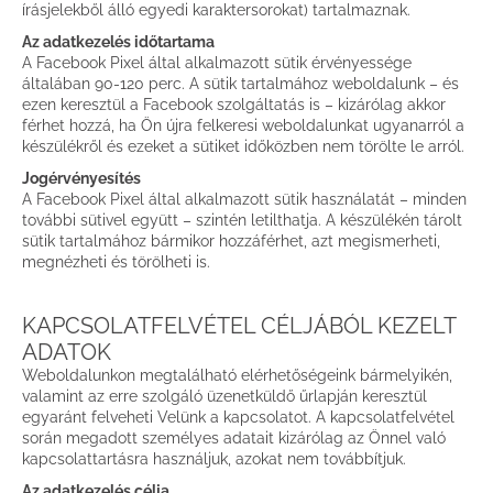
írásjelekből álló egyedi karaktersorokat) tartalmaznak.
Az adatkezelés időtartama
A Facebook Pixel által alkalmazott sütik érvényessége
általában 90-120 perc. A sütik tartalmához weboldalunk – és
ezen keresztül a Facebook szolgáltatás is – kizárólag akkor
férhet hozzá, ha Ön újra felkeresi weboldalunkat ugyanarról a
készülékről és ezeket a sütiket időközben nem törölte le arról.
Jogérvényesítés
A Facebook Pixel által alkalmazott sütik használatát – minden
további sütivel együtt – szintén letilthatja. A készülékén tárolt
sütik tartalmához bármikor hozzáférhet, azt megismerheti,
megnézheti és törölheti is.
KAPCSOLATFELVÉTEL CÉLJÁBÓL KEZELT
ADATOK
Weboldalunkon megtalálható elérhetőségeink bármelyikén,
valamint az erre szolgáló üzenetküldő űrlapján keresztül
egyaránt felveheti Velünk a kapcsolatot. A kapcsolatfelvétel
során megadott személyes adatait kizárólag az Önnel való
kapcsolattartásra használjuk, azokat nem továbbítjuk.
Az adatkezelés célja