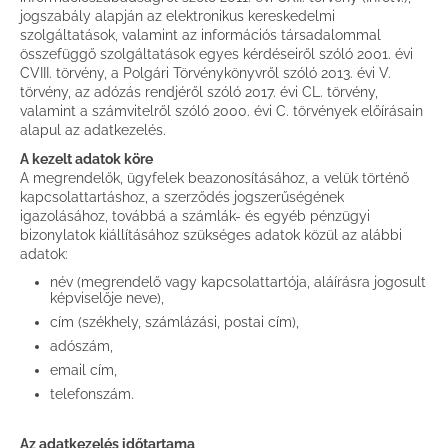
jogszabály alapján az elektronikus kereskedelmi
szolgáltatások, valamint az információs társadalommal
összefüggő szolgáltatások egyes kérdéseiről szóló 2001. évi
CVIII. törvény, a Polgári Törvénykönyvről szóló 2013. évi V.
törvény, az adózás rendjéről szóló 2017. évi CL. törvény,
valamint a számvitelről szóló 2000. évi C. törvények előírásain
alapul az adatkezelés.
A kezelt adatok köre
A megrendelők, ügyfelek beazonosításához, a velük történő
kapcsolattartáshoz, a szerződés jogszerűségének
igazolásához, továbbá a számlák- és egyéb pénzügyi
bizonylatok kiállításához szükséges adatok közül az alábbi
adatok:
név (megrendelő vagy kapcsolattartója, aláírásra jogosult
képviselője neve),
cím (székhely, számlázási, postai cím),
adószám,
email cím,
telefonszám.
Az adatkezelés időtartama